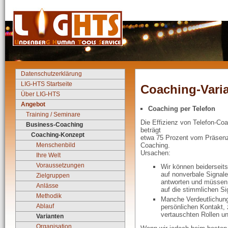
Datenschutzerklärung
LIG-HTS Startseite
Coaching-Vari
Über LIG-HTS
Angebot
Coaching per Telefon
Training / Seminare
Die Effizienz von Telefon-Co
Business-Coaching
beträgt
Coaching-Konzept
etwa 75 Prozent vom Präsen
Menschenbild
Coaching.
Ursachen:
Ihre Welt
Voraussetzungen
Wir können beiderseits
auf nonverbale Signale
Zielgruppen
antworten und müssen
Anlässe
auf die stimmlichen Si
Methodik
Manche Verdeutlichun
Ablauf
persönlichen Kontakt, 
vertauschten Rollen un
Varianten
Organisation