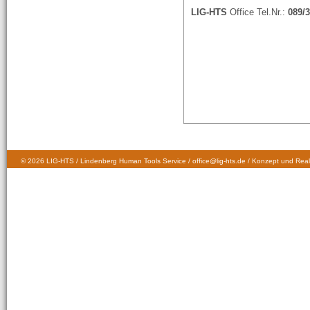
LIG-HTS
Office Tel.Nr.:
089/3
© 2026 LIG-HTS / Lindenberg Human Tools Service / office@lig-hts.de / Konzept und Real