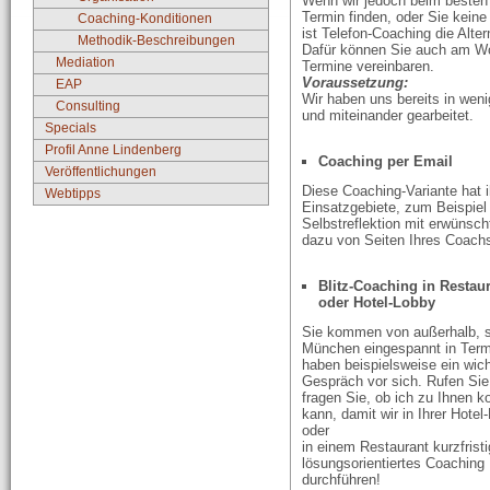
Wenn wir jedoch beim besten
Termin finden, oder Sie keine
Coaching-Konditionen
ist Telefon-Coaching die Alter
Methodik-Beschreibungen
Dafür können Sie auch am W
Mediation
Termine vereinbaren.
Voraussetzung:
EAP
Wir haben uns bereits in weni
Consulting
und miteinander gearbeitet.
Specials
Profil Anne Lindenberg
Coaching per Email
Veröffentlichungen
Diese Coaching-Variante hat i
Webtipps
Einsatzgebiete, zum Beispiel 
Selbstreflektion mit erwüns
dazu von Seiten Ihres Coach
Blitz-Coaching in Restau
oder Hotel-Lobby
Sie kommen von außerhalb, s
München eingespannt in Term
haben beispielsweise ein wic
Gespräch vor sich. Rufen Sie
fragen Sie, ob ich zu Ihnen
kann, damit wir in Ihrer Hotel
oder
in einem Restaurant kurzfristi
lösungsorientiertes Coaching
durchführen!