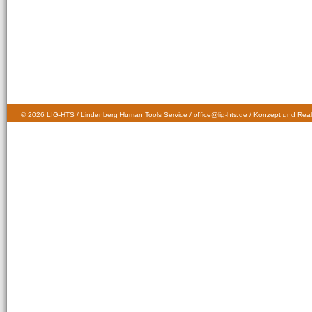
© 2026 LIG-HTS / Lindenberg Human Tools Service / office@lig-hts.de / Konzept und Real