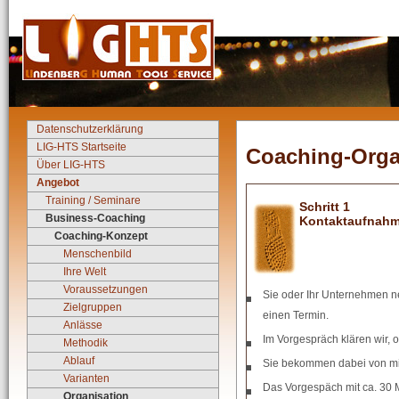
Datenschutzerklärung
LIG-HTS Startseite
Coaching-Orga
Über LIG-HTS
Angebot
Training / Seminare
Schritt 1
Business-Coaching
Kontaktaufnahm
Coaching-Konzept
Menschenbild
Ihre Welt
Voraussetzungen
Sie oder Ihr Unternehmen ne
Zielgruppen
einen Termin.
Anlässe
Im Vorgespräch klären wir, o
Methodik
Ablauf
Sie bekommen dabei von mir
Varianten
Das Vorgespäch mit ca. 30 Mi
Organisation