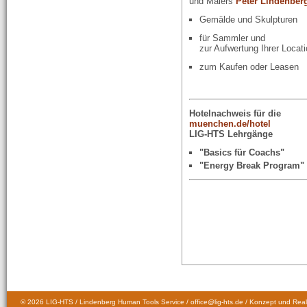
und Malers
Peter Lindenber
Gemälde und Skulpturen
für Sammler und
zur Aufwertung Ihrer Locat
zum Kaufen oder Leasen
Hotelnachweis für d
muenchen.de/hotel
LIG-HTS L
"Basics für Coachs"
"Energy Break Program"
© 2026 LIG-HTS / Lindenberg Human Tools Service / office@lig-hts.de / Konzept und Real