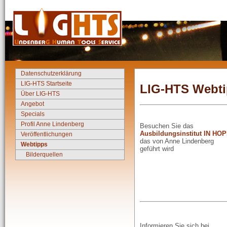
Datenschutzerklärung
LIG-HTS Startseite
LIG-HTS Webt
Über LIG-HTS
Angebot
Specials
Profil Anne Lindenberg
Besuchen Sie das
Ausbildungsinstitut IN HO
Veröffentlichungen
das von Anne Lindenberg
Webtipps
geführt wird
Bilderquellen
Informieren Sie sich bei