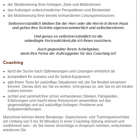
die Strukturierung Ihrer Anliegen, Ziele und Maßnahmen
das Aufzeigen unterschiedlicher Perspektiven und Blickwinkel
die Mobilisierung Ihrer bereits vorhandenen Lösungsressourcen.
Selbstverständlich bleiben Sie der Herr oder die Herrin in Ihrem Haus
und gehen Ihre Schritte eigenverantwortlich und selbstbestimmt.
Und genau so selbstverständlich ist die
unbedingte Vertraulichkeit,die ich Ihnen zusichere.
Auch gegenüber Ihrem Arbeitgeber,
wenn Ihre Firma der Auftraggeber für das Coaching ist!
Coaching
kürzt die Suche nach Optimierungen und Lösungen erheblich ab
komplettiert Ihr soziales und Ihr Selbst-Equipment
gibt Ihnen Tools für zukünftige Situationen mit, die Sie flexibel einsetzen
können. Genau dort, wo Sie es wollen. Und genau so, wie Sie es am besten
nutzen können.
sichtet und sammelt Ihre schon vorhandenen Stärken, Fähigkeiten,
Erfahrungen und macht diese Ressourcen anwendbar auf das
gegenwärtige und auf zukünftige Anliegen, Probleme und
Aufgabenstellungen.
Manchmal können kleine Beratungs- Supervisions- und Trainingseinschübe
(im Umfang von 5 bis 30 Minuten) in einer Coaching-Sitzung sinnvoll und
zielführend sein - ob Sie meine Vorschläge in Anspruch nehmen, entscheiden
wiederum Sie.