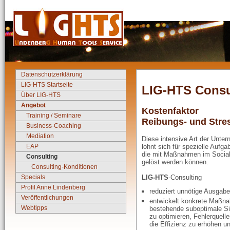
Datenschutzerklärung
LIG-HTS Startseite
LIG-HTS Consu
Über LIG-HTS
Angebot
Kostenfaktor
Training / Seminare
Reibungs- und Stre
Business-Coaching
Mediation
Diese intensive Art der Unte
EAP
lohnt sich für spezielle Aufga
die mit Maßnahmen im Social
Consulting
gelöst werden können.
Consulting-Konditionen
Specials
LIG-HTS
-Consulting
Profil Anne Lindenberg
reduziert unnötige Ausgab
Veröffentlichungen
entwickelt konkrete Maßn
Webtipps
bestehende suboptimale Si
zu optimieren, Fehlerquell
die Effizienz zu erhöhen u