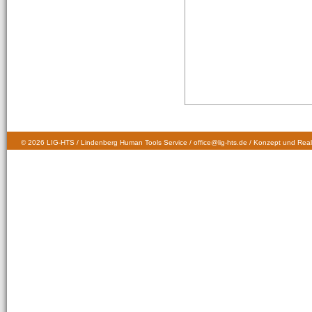
© 2026 LIG-HTS / Lindenberg Human Tools Service / office@lig-hts.de / Konzept und Real