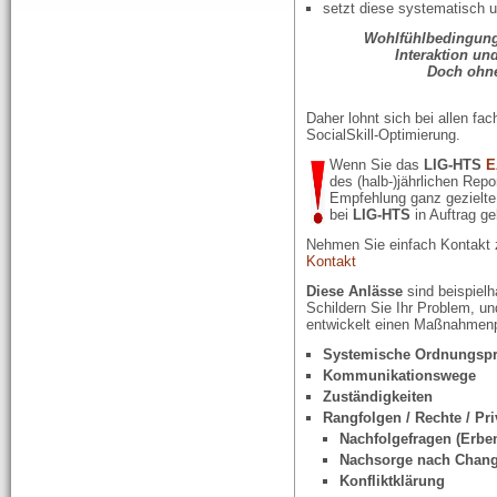
setzt diese systematisch 
Wohlfühlbedingung
Interaktion und
Doch ohne 
Daher lohnt sich bei allen f
SocialSkill-Optimierung.
Wenn Sie das
LIG-HTS
E
des (halb-)jährlichen Repo
Empfehlung ganz gezielt
bei
LIG-HTS
in Auftrag g
Nehmen Sie einfach Kontakt
Kontakt
Diese Anlässe
sind beispielha
Schildern Sie Ihr Problem, u
entwickelt einen Maßnahmenpl
Systemische Ordnungspr
Kommunikationswege
Zuständigkeiten
Rangfolgen / Rechte / Pri
Nachfolgefragen (Erb
Nachsorge nach Cha
Konfliktklärung