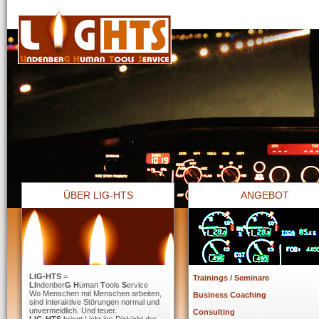
ÜBER LIG-HTS
ANGEBOT
LIG-HTS
=
Trainings / Seminare
LI
ndenber
G H
uman
T
ools
S
ervice
Wo Menschen mit Menschen arbeiten,
Business Coaching
sind interaktive Störungen normal und
unvermeidlich. Und teuer.
Consulting