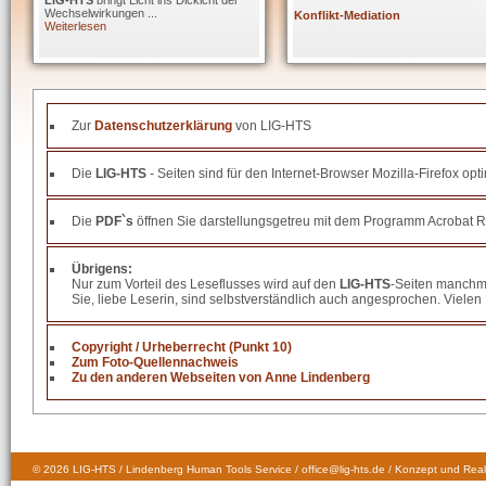
LIG-HTS
bringt Licht ins Dickicht der
Wechselwirkungen ...
Konflikt-Mediation
Weiterlesen
Zur
Datenschutzerklärung
von LIG-HTS
Die
LIG-HTS
- Seiten sind für den Internet-Browser Mozilla-Firefox opt
Die
PDF`s
öffnen Sie darstellungsgetreu mit dem Programm Acrobat R
Übrigens:
Nur zum Vorteil des Leseflusses wird auf den
LIG-HTS
-Seiten manchma
Sie, liebe Leserin, sind selbstverständlich auch angesprochen. Vielen 
Copyright / Urheberrecht (Punkt 10)
Zum Foto-Quellennachweis
Zu den anderen Webseiten von Anne Lindenberg
© 2026 LIG-HTS / Lindenberg Human Tools Service / office@lig-hts.de / Konzept und Real