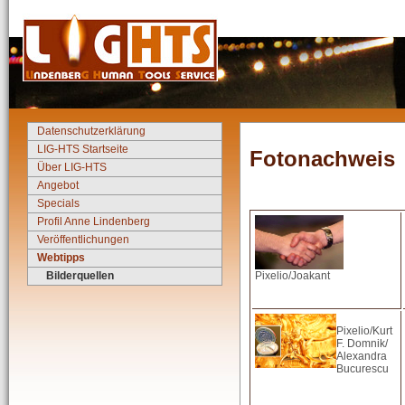
Datenschutzerklärung
LIG-HTS Startseite
Fotonachweis
Über LIG-HTS
Angebot
Specials
Profil Anne Lindenberg
Veröffentlichungen
Webtipps
Bilderquellen
Pixelio/Joakant
Pixelio/Kurt
F. Domnik/
Alexandra
Bucurescu