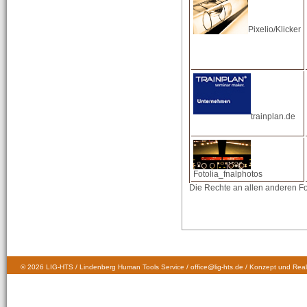
Pixelio/Klicker
trainplan.de
Fotolia_fnalphotos
Die Rechte an allen anderen F
© 2026 LIG-HTS / Lindenberg Human Tools Service / office@lig-hts.de / Konzept und Real