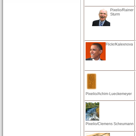
Pixelio/Rainer
Sturm
Flickr/Kalexnova
Pixelio/Achim-Lueckemeyer
Pixelio/Clemens Scheumann