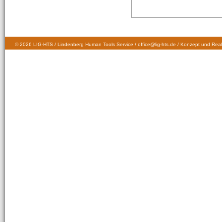
© 2026 LIG-HTS / Lindenberg Human Tools Service / office@lig-hts.de / Konzept und Real