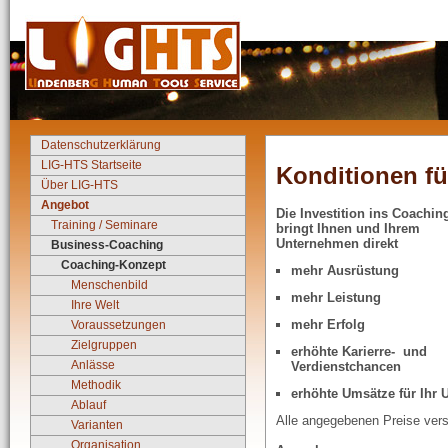
Datenschutzerklärung
LIG-HTS Startseite
Konditionen f
Über LIG-HTS
Angebot
Die Investition ins Coachin
Training / Seminare
bringt Ihnen und Ihrem
Unternehmen direkt
Business-Coaching
Coaching-Konzept
mehr Ausrüstung
Menschenbild
mehr Leistung
Ihre Welt
mehr Erfolg
Voraussetzungen
Zielgruppen
erhöhte Karierre- und
Anlässe
Verdienstchancen
Methodik
erhöhte Umsätze für Ihr
Ablauf
Alle angegebenen Preise ver
Varianten
Organisation