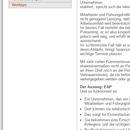
Unternehmen
Webtipps
etabliert, spricht sich die Id
Mitarbeiter und Führungskräft
nicht genügend Leistung, dafü
Arbeitsumfeld wird beeinträch
Im besten Fall betreibt der be
Präsenting, er ist also körpe
jedoch weit weg, und erfüllt
ausreichend.
Im schlimmsten Fall hält er s
deren Abläufe, bringt Spannun
wichtige Termine platzen.
Mit sehr vielen Kümmernissen
erwiesenermaßen nicht an Pe
an ihren Chef noch an die Per
Vertrauensleute), da sie befü
weitergegeben werden oder ga
Der Ausweg: EAP
Und so funktioniert es:
Ein Unternehmen, das ein E
Mitarbeitern und Führungsk
Dort können sie telefonisch
Das sorgt für Erstentlastun
Sie bekommen eine Einsch
Anliegens und die richtige
Bei Bedarf können auch Lif