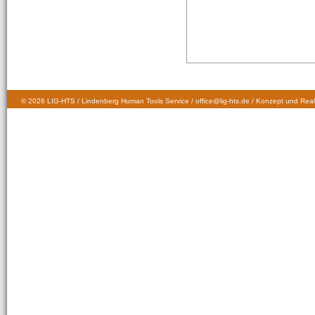
© 2026 LIG-HTS / Lindenberg Human Tools Service / office@lig-hts.de / Konzept und Real