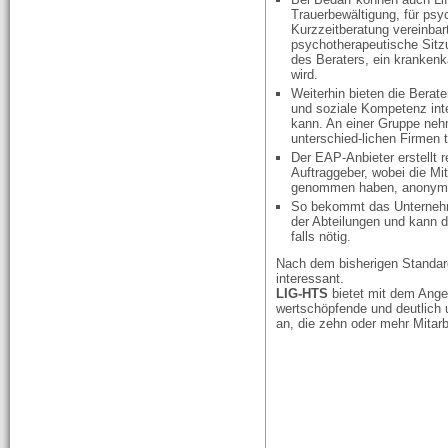
Trauerbewältigung, für psy
Kurzzeitberatung vereinba
psychotherapeutische Sitzu
des Beraters, ein krankenk
wird.
Weiterhin bieten die Berat
und soziale Kompetenz int
kann. An einer Gruppe neh
unterschied-lichen Firmen t
Der EAP-Anbieter erstellt 
Auftraggeber, wobei die Mit
genommen haben, anonym 
So bekommt das Unternehm
der Abteilungen und kann
falls nötig.
Nach dem bisherigen Standar
interessant.
LIG-HTS
bietet mit dem Ange
wertschöpfende und deutlich
an, die zehn oder mehr Mitarb