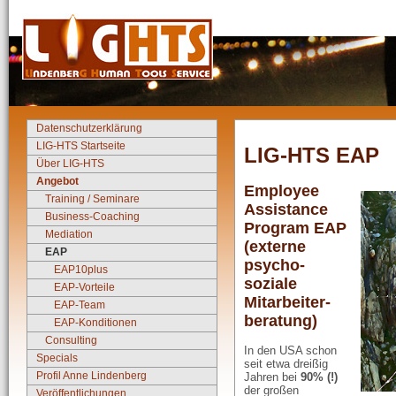
Datenschutzerklärung
LIG-HTS Startseite
LIG-HTS EAP
Über LIG-HTS
Angebot
Employee
Training / Seminare
Assistance
Business-Coaching
Program EAP
Mediation
(externe
EAP
psycho-
EAP10plus
soziale
EAP-Vorteile
Mitarbeiter-
EAP-Team
beratung)
EAP-Konditionen
Consulting
In den USA schon
Specials
seit etwa dreißig
Profil Anne Lindenberg
Jahren bei
90% (!)
der großen
Veröffentlichungen