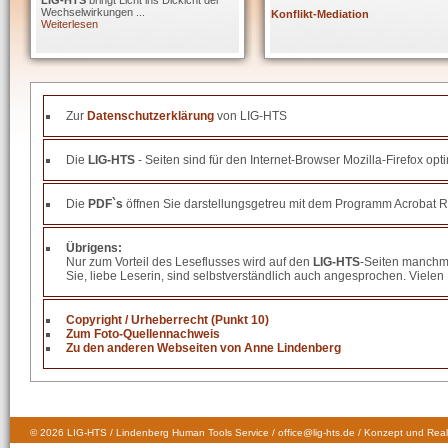
LIG-HTS
bringt Licht ins Dickicht der
Wechselwirkungen ...
Konflikt-Mediation
Weiterlesen
Zur
Datenschutzerklärung
von LIG-HTS
Die
LIG-HTS
- Seiten sind für den Internet-Browser Mozilla-Firefox opt
Die
PDF`s
öffnen Sie darstellungsgetreu mit dem Programm Acrobat R
Übrigens:
Nur zum Vorteil des Leseflusses wird auf den
LIG-HTS
-Seiten manchma
Sie, liebe Leserin, sind selbstverständlich auch angesprochen. Vielen 
Copyright / Urheberrecht (Punkt 10)
Zum Foto-Quellennachweis
Zu den anderen Webseiten von Anne Lindenberg
© 2026 LIG-HTS / Lindenberg Human Tools Service / office@lig-hts.de / Konzept und Real