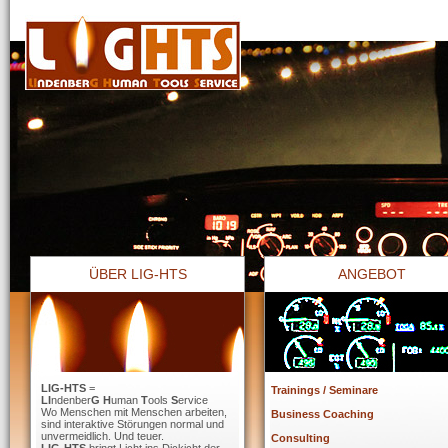
ÜBER LIG-HTS
ANGEBOT
LIG-HTS
=
Trainings / Seminare
LI
ndenber
G H
uman
T
ools
S
ervice
Wo Menschen mit Menschen arbeiten,
Business Coaching
sind interaktive Störungen normal und
unvermeidlich. Und teuer.
Consulting