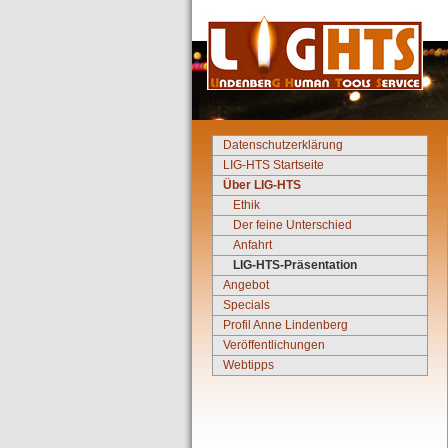
Datenschutzerklärung
LIG-HTS Startseite
Über LIG-HTS
Ethik
Der feine Unterschied
Anfahrt
LIG-HTS-Präsentation
Angebot
Specials
Profil Anne Lindenberg
Veröffentlichungen
Webtipps