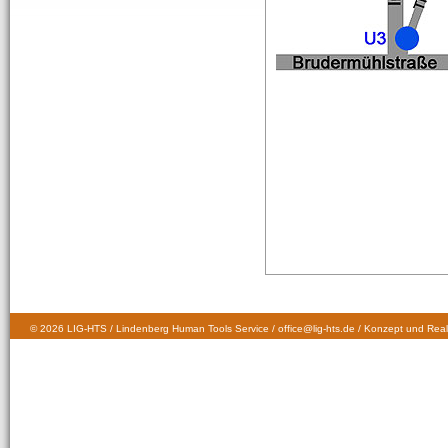
© 2026 LIG-HTS / Lindenberg Human Tools Service / office@lig-hts.de / Konzept und Real