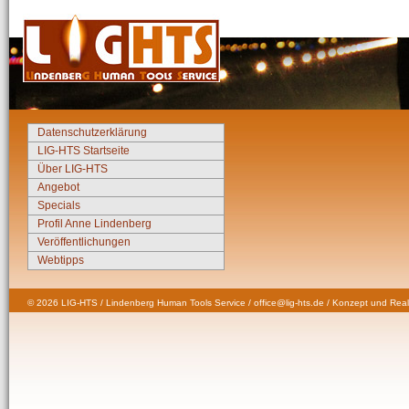
Datenschutzerklärung
LIG-HTS Startseite
Über LIG-HTS
Angebot
Specials
Profil Anne Lindenberg
Veröffentlichungen
Webtipps
© 2026 LIG-HTS / Lindenberg Human Tools Service / office@lig-hts.de / Konzept und Real