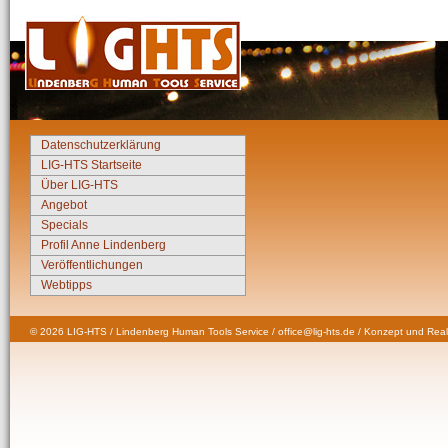
Datenschutzerklärung
LIG-HTS Startseite
Über LIG-HTS
Angebot
Specials
Profil Anne Lindenberg
Veröffentlichungen
Webtipps
© 2026 LIG-HTS / Lindenberg Human Tools Service / office@lig-hts.de / Konzept und Real