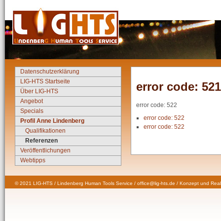
Datenschutzerklärung
LIG-HTS Startseite
error code: 521
Über LIG-HTS
Angebot
error code: 522
Specials
error code: 522
Profil Anne Lindenberg
error code: 522
Qualifikationen
Referenzen
Veröffentlichungen
Webtipps
© 2021 LIG-HTS / Lindenberg Human Tools Service / office@lig-hts.de / Konzept und Real