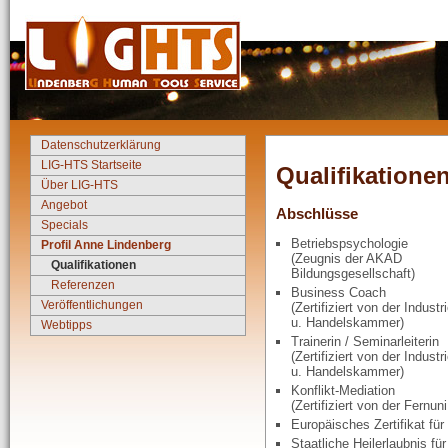
Datenschutzerklärung
LIG-HTS Startseite
Qualifikatione
Über LIG-HTS
Angebot
Abschlüsse
Specials
Betriebspsychologie
Profil Anne Lindenberg
(Zeugnis der AKAD
Qualifikationen
Bildungsgesellschaft)
Referenzen
Business Coach
Veröffentlichungen
(Zertifiziert von der Industri
u. Handelskammer)
Webtipps
Trainerin / Seminarleiterin
(Zertifiziert von der Industri
u. Handelskammer)
Konflikt-Mediation
(Zertifiziert von der Fernun
Europäisches Zertifikat f
Staatliche Heilerlaubnis fü