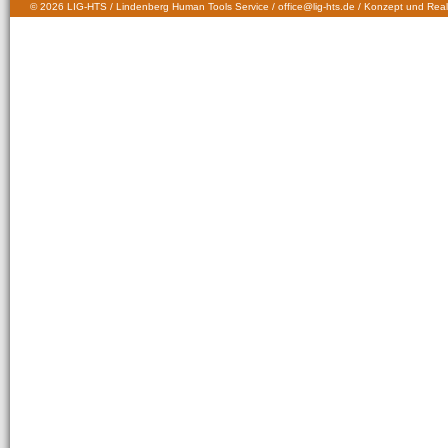
© 2026 LIG-HTS / Lindenberg Human Tools Service / office@lig-hts.de / Konzept und Real