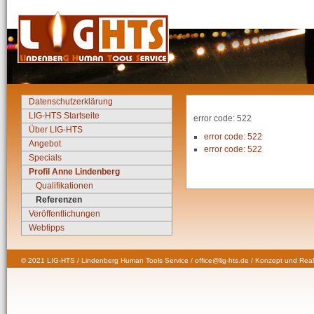
Datenschutzerklärung
LIG-HTS Startseite
error code: 522
Über LIG-HTS
error code: 522
Angebot
error code: 522
Specials
Profil Anne Lindenberg
Qualifikationen
Referenzen
Veröffentlichungen
Webtipps
© 2021 LIG-HTS / Lindenberg Human Tools Service / office@lig-hts.de / Konzept und Real