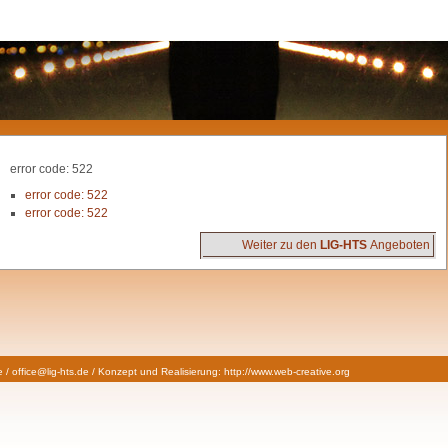
error code: 522
error code: 522
error code: 522
Weiter zu den
LIG-HTS
Angeboten
/ office@lig-hts.de / Konzept und Realisierung:
http://www.web-creative.org