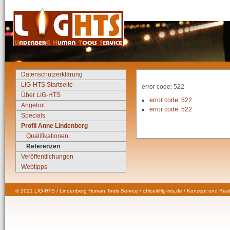
Datenschutzerklärung
LIG-HTS Startseite
error code: 522
Über LIG-HTS
error code: 522
Angebot
error code: 522
Specials
Profil Anne Lindenberg
Qualifikationen
Referenzen
Veröffentlichungen
Webtipps
© 2021 LIG-HTS / Lindenberg Human Tools Service / office@lig-hts.de / Konzept und Real