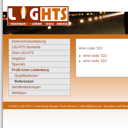
Datenschutzerklärung
LIG-HTS Startseite
error code: 522
Über LIG-HTS
error code: 522
Angebot
error code: 522
Specials
Profil Anne Lindenberg
Qualifikationen
Referenzen
Veröffentlichungen
Webtipps
© 2021 LIG-HTS / Lindenberg Human Tools Service / office@lig-hts.de / Konzept und Real