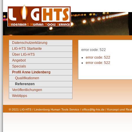
Datenschutzerklärung
LIG-HTS Startseite
error code: 522
Über LIG-HTS
error code: 522
Angebot
error code: 522
Specials
Profil Anne Lindenberg
Qualifikationen
Referenzen
Veröffentlichungen
Webtipps
© 2021 LIG-HTS / Lindenberg Human Tools Service / office@lig-hts.de / Konzept und Real